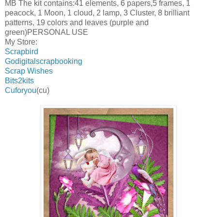
MB The kit contains:41 elements, 6 papers,5 frames, 1
peacock, 1 Moon, 1 cloud, 2 lamp, 3 Cluster, 8 brilliant
patterns, 19 colors and leaves (purple and
green)PERSONAL USE
My Store:
Scrapbird
Godigitalscrapbooking
Scrap Wishes
Bits2kits
Cuforyou
(cu)